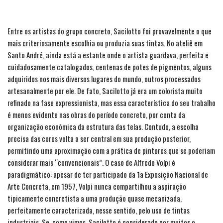
Entre os artistas do grupo concreto, Sacilotto foi provavelmente o que
mais criteriosamente escolhia ou produzia suas tintas. No ateliê em
Santo André, ainda está a estante onde o artista guardava, perfeita e
cuidadosamente catalogados, centenas de potes de pigmentos, alguns
adquiridos nos mais diversos lugares do mundo, outros processados
artesanalmente por ele. De fato, Sacilotto já era um colorista muito
refinado na fase expressionista, mas essa característica do seu trabalho
é menos evidente nas obras do período concreto, por conta da
organização econômica da estrutura das telas. Contudo, a escolha
precisa das cores volta a ser central em sua produção posterior,
permitindo uma aproximação com a prática de pintores que se poderiam
considerar mais “convencionais”. O caso de Alfredo Volpi é
paradigmático: apesar de ter participado da 1a Exposição Nacional de
Arte Concreta, em 1957, Volpi nunca compartilhou a aspiração
tipicamente concretista a uma produção quase mecanizada,
perfeitamente caracterizada, nesse sentido, pelo uso de tintas
industriais. Se, como vimos, Sacilotto é considerado por muitos o